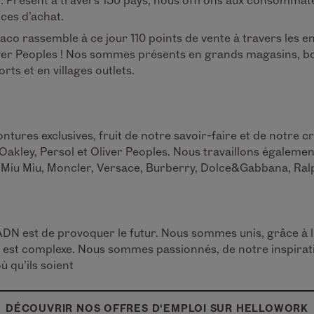
nces d’achat.
aco rassemble à ce jour 110 points de vente à travers les e
iver Peoples ! Nos sommes présents en grands magasins, bou
s et en villages outlets.
res exclusives, fruit de notre savoir-faire et de notre cr
kley, Persol et Oliver Peoples. Nous travaillons égalem
a, Miu Miu, Moncler, Versace, Burberry, Dolce&Gabbana, Ra
DN est de provoquer le futur. Nous sommes unis, grâce à 
qui est complexe. Nous sommes passionnés, de notre inspira
 qu’ils soient
DÉCOUVRIR NOS OFFRES D'EMPLOI SUR HELLOWORK