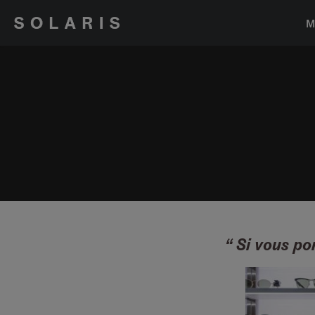
M
“ Si vous po