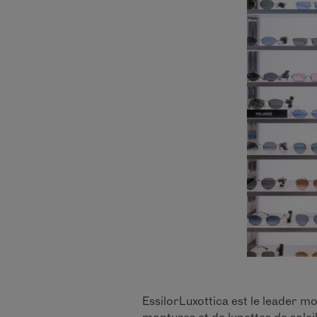
EssilorLuxottica est le leader mo
montures et de lunettes de solei