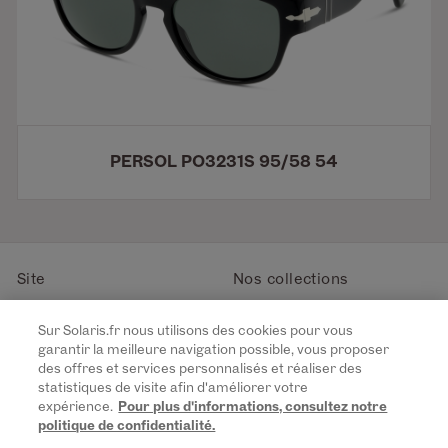
PERSOL PO3231S 95/58 54
Site
Nos collections
Notre Histoire
Lunettes de soleil femme
Sur Solaris.fr nous utilisons des cookies pour vous
Rejoignez-nous
Lunettes de soleil homme
garantir la meilleure navigation possible, vous proposer
La Carte de Garantie Solaris
Lunettes de soleil enfant
des offres et services personnalisés et réaliser des
Contact
statistiques de visite afin d'améliorer votre
expérience.
Pour plus d'informations, consultez notre
politique de confidentialité.
Suivez-nous