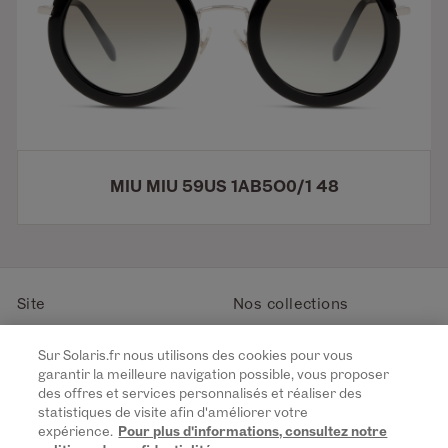
MIU MIU 59US 1AB5O0/1 48
Site
Nos collections
Notre Histoire
Lunettes de soleil femme
Sur Solaris.fr nous utilisons des cookies pour vous
Rejoignez-nous
Lunettes de soleil homme
garantir la meilleure navigation possible, vous proposer
La Carte de Garantie Solaris
Lunettes de soleil enfant
des offres et services personnalisés et réaliser des
Contact
statistiques de visite afin d'améliorer votre
expérience.
Pour plus d'informations, consultez notre