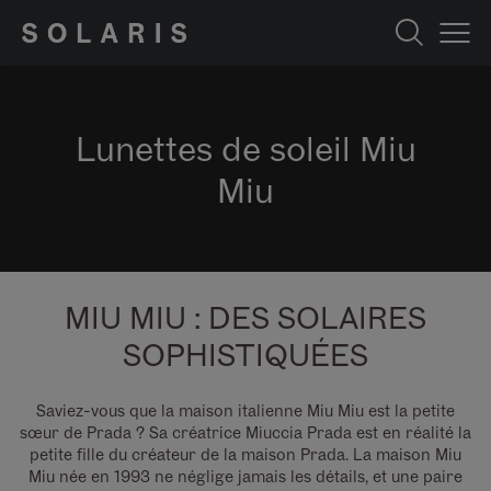
Lunettes de soleil Miu
Miu
MIU MIU : DES SOLAIRES
SOPHISTIQUÉES
Saviez-vous que la maison italienne Miu Miu est la petite
sœur de Prada ? Sa créatrice Miuccia Prada est en réalité la
petite fille du créateur de la maison Prada. La maison Miu
Miu née en 1993 ne néglige jamais les détails, et u
ne paire